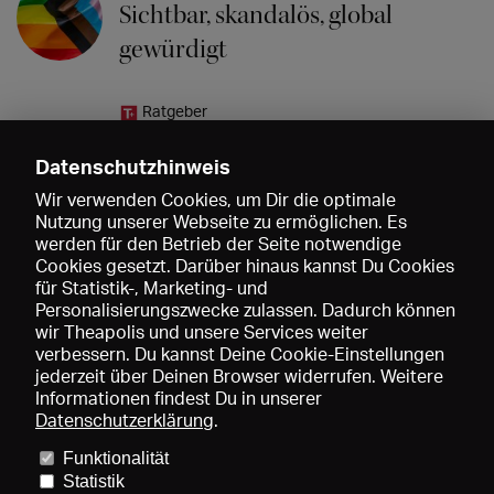
Sichtbar, skandalös, global
gewürdigt
Ratgeber
Wie Theater zum Klimaschutz
Datenschutzhinweis
beitragen und warum Du das
Wir verwenden Cookies, um Dir die optimale
auch kannst
Nutzung unserer Webseite zu ermöglichen. Es
werden für den Betrieb der Seite notwendige
Cookies gesetzt. Darüber hinaus kannst Du Cookies
Alle News anzeigen →
für Statistik-, Marketing- und
Personalisierungszwecke zulassen. Dadurch können
wir Theapolis und unsere Services weiter
verbessern. Du kannst Deine Cookie-Einstellungen
jederzeit über Deinen Browser widerrufen. Weitere
Informationen findest Du in unserer
Datenschutzerklärung
.
Funktionalität
Preise und Mitgliedschaften
KIBA
Gagenspiegel
Statistik