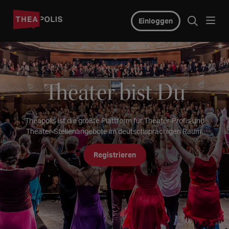
Einloggen
Theater bist Du
Theapolis ist die größte Plattform für Theater-Profis und
Theater-Stellenangebote im deutschsprachigen Raum.
Registrieren