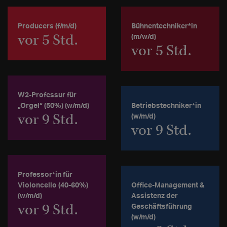
Producers (f/m/d)
Bühnentechniker*in
vor 5 Std.
(m/w/d)
vor 5 Std.
W2-Professur für
„Orgel“ (50%) (w/m/d)
Be­triebs­tech­ni­ker*in
vor 9 Std.
(w/m/d)
vor 9 Std.
Professor*in für
Violoncello (40-60%)
Office-Management &
(w/m/d)
Assistenz der
vor 9 Std.
Geschäftsführung
(w/m/d)