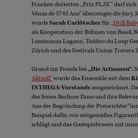
Franken dotierten „Prix PLAY“ darf sich
Vénus de 5743 Ans“ überzeugte die Jury.
wurde
Sarah Carlötscher
für
„Drill Baby
als Kooperation der Bühnen von Basel, Ber
Luminanza Lugano, Théâtre du Loup Gen
Zürich und des Festivals Uniun Travers 
Grund zur Freude bei
„Die Artisanen“
: 
Aktuell“
wurde das Ensemble mit dem
Ki
INTHEGA-Vorstands
ausgezeichnet. Da
des freien Berliner Duos und ihre Releva
Aus der Begründung der Preisrichter*inn
Beispiel dafür, wie zeitgemäßes Figure
schlägt und das Gastspielwesen mit inno