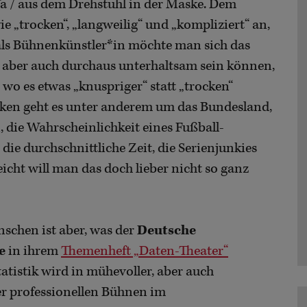
a / aus dem Drehstuhl in der Maske. Dem
e „trocken“, „langweilig“ und „kompliziert“ an,
t als Bühnenkünstler*in möchte man sich das
en aber auch durchaus unterhaltsam sein können,
, wo es etwas „knuspriger“ statt „trocken“
iken geht es unter anderem um das Bundesland,
 die Wahrscheinlichkeit eines Fußball-
die durchschnittliche Zeit, die Serienjunkies
eicht will man das doch lieber nicht so ganz
nschen ist aber, was der
Deutsche
e
in ihrem
Themenheft „Daten-Theater“
tistik wird in mühevoller, aber auch
er professionellen Bühnen im