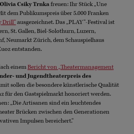
Olivia Csiky Trnka
freuen: Ihr Stück „Une
 Mit dem Publikumspreis über 5.000 Franken
 Drill“
ausgezeichnet. Das „PLAY“-Festival ist
n, St. Gallen, Biel-Solothurn, Luzern,
f, Neumarkt Zürich, dem Schauspielhaus
Zuoz entstanden.
Nach einem
Bericht von „Theatermanagement
nder- und Jugendtheaterpreis des
mit sollen die besondere künstlerische Qualität
nz für den Gastspielmarkt honoriert werden.
en: „Die Artisanen sind ein leuchtendes
ntheater Brücken zwischen den Generationen
vativen Impulsen bereichert.“