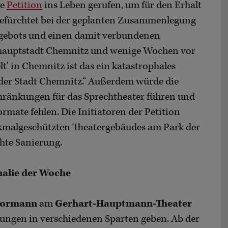
ne
Petition
ins Leben gerufen, um für den Erhalt
befürchtet bei der geplanten Zusammenlegung
ngebots und einen damit verbundenen
urhauptstadt Chemnitz und wenige Wochen vor
t' in Chemnitz ist das ein katastrophales
k der Stadt Chemnitz.“ Außerdem würde die
hränkungen für das Sprechtheater führen und
rmate fehlen. Die Initiatoren der Petition
enkmalgeschützten Theatergebäudes am Park der
chte Sanierung.
onalie der Woche
Bormann
am
Gerhart-Hauptmann-Theater
ungen in verschiedenen Sparten geben. Ab der