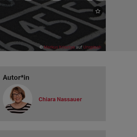
©
Markus Krisetya
auf
Unsplash
Autor*in
Chiara Nassauer