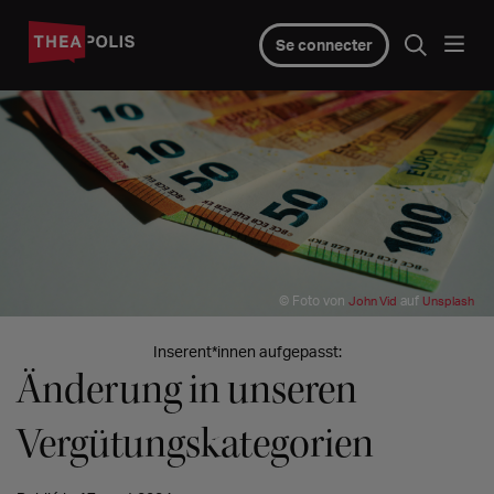
Se connecter
© Foto von
auf
John Vid
Unsplash
Inserent*innen aufgepasst:
Änderung in unseren
Vergütungskategorien