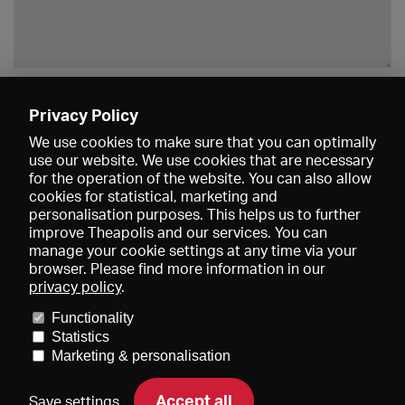
Enregistrer
Privacy Policy
We use cookies to make sure that you can optimally
use our website. We use cookies that are necessary
for the operation of the website. You can also allow
cookies for statistical, marketing and
personalisation purposes. This helps us to further
improve Theapolis and our services. You can
manage your cookie settings at any time via your
browser. Please find more information in our
privacy policy
.
Prix et adhésions
KIBA
Gagenspiegel
Functionality
Données médiatiques
Qui sommes-nous?
Mentions légales
Statistics
Conditions générales de vente
Protection des données
Marketing & personalisation
Contact
Aide
Newsletter
Accept all
Save settings