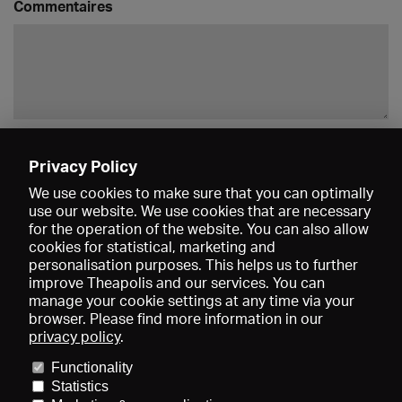
Commentaires
Enregistrer
Privacy Policy
We use cookies to make sure that you can optimally
use our website. We use cookies that are necessary
for the operation of the website. You can also allow
cookies for statistical, marketing and
personalisation purposes. This helps us to further
improve Theapolis and our services. You can
manage your cookie settings at any time via your
browser. Please find more information in our
privacy policy
.
Prix et adhésions
KIBA
Gagenspiegel
Functionality
Données médiatiques
Qui sommes-nous?
Mentions légales
Statistics
Conditions générales de vente
Protection des données