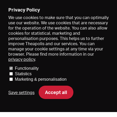
Enregistrer
Privacy Policy
We use cookies to make sure that you can optimally
use our website. We use cookies that are necessary
for the operation of the website. You can also allow
cookies for statistical, marketing and
personalisation purposes. This helps us to further
improve Theapolis and our services. You can
manage your cookie settings at any time via your
browser. Please find more information in our
privacy policy
.
Prix et adhésions
KIBA
Gagenspiegel
Functionality
Données médiatiques
Qui sommes-nous?
Mentions légales
Statistics
Conditions générales de vente
Protection des données
Marketing & personalisation
Contact
Aide
Newsletter
Accept all
Save settings
DE
EN
FR