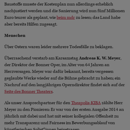
Baustoffe musste der Kostenplan nun allerdings erheblich
nachjustiert werden und die Sanierung wird nun fünf Millionen
Euro teurer als geplant, wie
beim mdr
zu lesen; das Land habe
aber bereits Hilfen zugesagt.
Menschen
Über Ostern waren leider mehrere Todesfälle zu beklagen.
Überraschend verstarb am Karsamstag
Andreas K. W. Meyer
,
der Direktor der Bonner Oper, im Alter von 64 Jahren an
Herzversagen. Meyer war dafür bekannt, bereits vergessen
geglaubte Werke wieder auf die Bühne gebracht zu haben; ein
Nachruf auf den langjährigen Operndirektor findet sich auf der
Seite des Bonner Theaters
.
Als unser Ansprechpartner für den
Theapolis-KIBA
zählte Herr
Meyer zu den Pionieren: Er war von der ersten Ausgabe 2014 an
jährlich mit dabei und hat mit seiner kollegialen Offenheit zu
mehr Transparenz und Fairness im Bewerbungsablauf von
künstlerischen Solist*innen beigetragen.