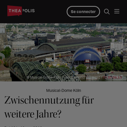
Se connecter
© Musical-Dome Köln, Foto: Raimond Spekking /
CC BY-SA 3.0
Musical-Dome Köln
Zwischennutzung für
weitere Jahre?