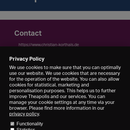
Contact
https://www.christian-korthals.de
mail2tian@gmail.com
+49-160-98174657
Privacy Policy
We use cookies to make sure that you can optimally
use our website. We use cookies that are necessary
for the operation of the website. You can also allow
cookies for statistical, marketing and
personalisation purposes. This helps us to further
improve Theapolis and our services. You can
manage your cookie settings at any time via your
browser. Please find more information in our
privacy policy
.
Prix et adhésions
KIBA
Gagenspiegel
Functionality
Données médiatiques
Qui sommes-nous?
Mentions légales
Statistics