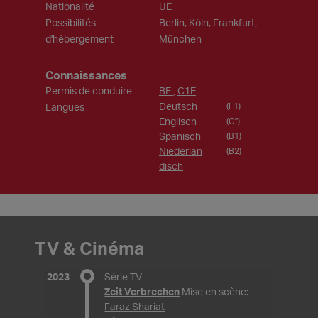
Nationalité
UE
Possibilités
Berlin, Köln, Frankfurt,
d'hébergement
München
Connaissances
Permis de conduire
BE
C1E
,
Deutsch
Langues
(L1)
Englisch
(C")
Spanisch
(B1)
Niederlän
(B2)
disch
TV & Cinéma
2023
Série TV
Zeit Verbrechen
Mise en scène:
Faraz Shariat