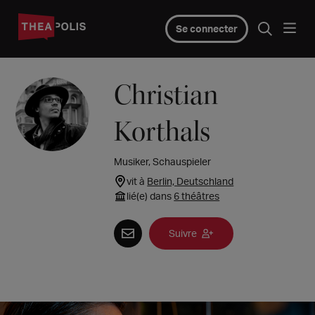
Se connecter
Christian
Korthals
Musiker, Schauspieler
vit à
Berlin, Deutschland
lié(e) dans
6 théâtres
Suivre