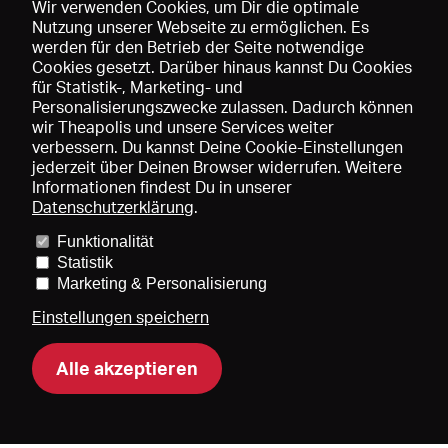
Wir verwenden Cookies, um Dir die optimale
Nutzung unserer Webseite zu ermöglichen. Es
werden für den Betrieb der Seite notwendige
Speichern
Cookies gesetzt. Darüber hinaus kannst Du Cookies
für Statistik-, Marketing- und
Personalisierungszwecke zulassen. Dadurch können
wir Theapolis und unsere Services weiter
verbessern. Du kannst Deine Cookie-Einstellungen
jederzeit über Deinen Browser widerrufen. Weitere
Informationen findest Du in unserer
Datenschutzerklärung
.
Funktionalität
Preise und Mitgliedschaften
KIBA
Gagenspiegel
Statistik
Mediadaten
Über uns
Impressum
AGB
Datenschutz
Marketing & Personalisierung
Kontakt
Hilfe
Newsletter
Einstellungen speichern
Alle akzeptieren
DE
EN
FR