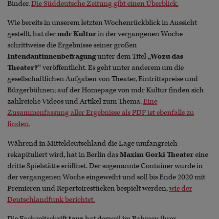
Binder.
Die Süddeutsche Zeitung gibt einen Überblick.
Wie bereits in unserem letzten Wochenrückblick in Aussicht
gestellt, hat der
mdr Kultur
in der vergangenen Woche
schrittweise die Ergebnisse seiner großen
Intendantinnenbefragung
unter dem Titel
„Wozu das
Theater?“
veröffentlicht. Es geht unter anderem um die
gesellschaftlichen Aufgaben von Theater, Eintrittspreise und
Bürgerbühnen; auf der Homepage von mdr Kultur finden sich
zahlreiche Videos und Artikel zum Thema.
Eine
Zusammenfassung aller Ergebnisse als PDF ist ebenfalls zu
finden.
Während in Mitteldeutschland die Lage umfangreich
rekapituliert wird, hat in Berlin das
Maxim Gorki Theater
eine
dritte Spielstätte eröffnet. Der sogenannte Container wurde in
der vergangenen Woche eingeweiht und soll bis Ende 2020 mit
Premieren und Repertoirestücken bespielt werden,
wie der
Deutschlandfunk berichtet.
Die Fachzeitschrift
tanz
hat derweil im Rahmen ihrer