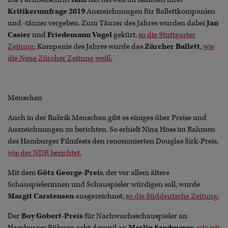
Kritikerumfrage 2019
Auszeichnungen für Ballettkompanien
und -tänzer vergeben. Zum Tänzer des Jahres wurden dabei
Jan
Casier
und
Friedemann Vogel
gekürt,
so die Stuttgarter
Zeitung
; Kompanie des Jahres wurde das
Zürcher Ballett
,
wie
die Neue Zürcher Zeitung weiß.
Menschen
Auch in der Rubrik Menschen gibt es einiges über Preise und
Auszeichnungen zu berichten. So erhielt Nina Hoss im Rahmen
des Hamburger Filmfests den renommierten Douglas Sirk-Preis,
wie der NDR berichtet.
Mit dem
Götz George-Prei
s, der vor allem ältere
Schauspielerinnen und Schauspieler würdigen soll, wurde
Margit Carstensen
ausgezeichnet,
so die Süddeutsche Zeitung.
Der
Boy Gobert-Preis
für Nachwuchsschauspieler an
Hamburger Bühnen geht derweil an
Merlin Sandmeyer
,
wie wir