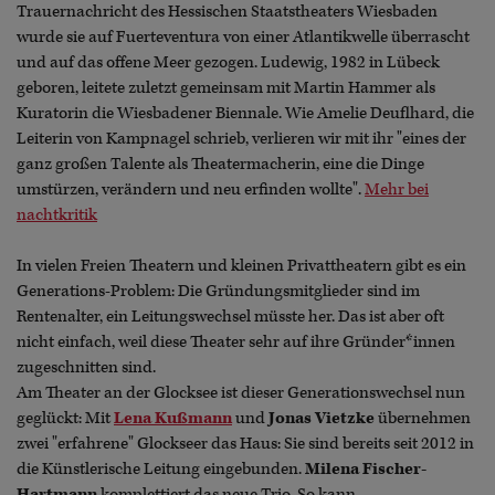
Trauernachricht des Hessischen Staatstheaters Wiesbaden
wurde sie auf Fuerteventura von einer Atlantikwelle überrascht
und auf das offene Meer gezogen. Ludewig, 1982 in Lübeck
geboren, leitete zuletzt gemeinsam mit Martin Hammer als
Kuratorin die Wiesbadener Biennale. Wie Amelie Deuflhard, die
Leiterin von Kampnagel schrieb, verlieren wir mit ihr "eines der
ganz großen Talente als Theatermacherin, eine die Dinge
umstürzen, verändern und neu erfinden wollte".
Mehr bei
nachtkritik
In vielen Freien Theatern und kleinen Privattheatern gibt es ein
Generations-Problem: Die Gründungsmitglieder sind im
Rentenalter, ein Leitungswechsel müsste her. Das ist aber oft
nicht einfach, weil diese Theater sehr auf ihre Gründer*innen
zugeschnitten sind.
Am Theater an der Glocksee ist dieser Generationswechsel nun
geglückt: Mit
Lena Kußmann
und
Jonas Vietzke
übernehmen
zwei "erfahrene" Glockseer das Haus: Sie sind bereits seit 2012 in
die Künstlerische Leitung eingebunden.
Milena Fischer-
Hartmann
komplettiert das neue Trio. So kann