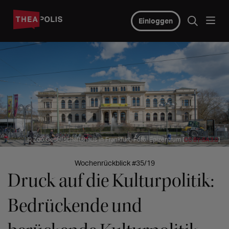
Einloggen
© Zoo Gesellschaftshaus in Frankfurt, Foto: Epizentrum [
]
CC BY-SA 3.0
Wochenrückblick #35/19
Druck auf die Kulturpolitik:
Bedrückende und