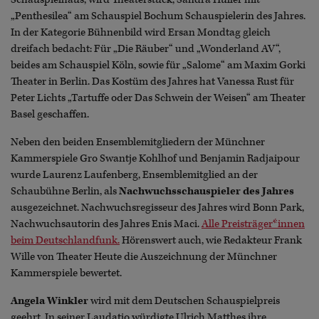
„Penthesilea“ am Schauspiel Bochum Schauspielerin des Jahres.
In der Kategorie Bühnenbild wird Ersan Mondtag gleich
dreifach bedacht: Für „Die Räuber“ und „Wonderland AV“,
beides am Schauspiel Köln, sowie für „Salome“ am Maxim Gorki
Theater in Berlin. Das Kostüm des Jahres hat Vanessa Rust für
Peter Lichts „Tartuffe oder Das Schwein der Weisen“ am Theater
Basel geschaffen.
Neben den beiden Ensemblemitgliedern der Münchner
Kammerspiele Gro Swantje Kohlhof und Benjamin Radjaipour
wurde Laurenz Laufenberg, Ensemblemitglied an der
Schaubühne Berlin, als
Nachwuchsschauspieler des Jahres
ausgezeichnet. Nachwuchsregisseur des Jahres wird Bonn Park,
Nachwuchsautorin des Jahres Enis Maci.
Alle Preisträger*innen
beim Deutschlandfunk.
Hörenswert auch, wie Redakteur Frank
Wille von Theater Heute die Auszeichnung der Münchner
Kammerspiele bewertet.
Angela Winkler
wird mit dem Deutschen Schauspielpreis
geehrt. In seiner Laudatio würdigte Ulrich Matthes ihre