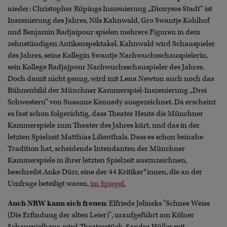
nieder: Christopher Rüpings Inszenierung „Dionysos Stadt“ ist
Inszenierung des Jahres, Nils Kahnwald, Gro Swantje Kohlhof
und Benjamin Radjaipour spielen mehrere Figuren in dem
zehnstündigen Antikenspektakel. Kahnwald wird Schauspieler
des Jahres, seine Kollegin Swantje Nachwuchsschauspielerin,
sein Kollege Radjajpour Nachwuchsschauspieler des Jahres.
Doch damit nicht genug, wird mit Lena Newton auch noch das
Bühnenbild der Münchner Kammerspiel-Inszenierung „Drei
Schwestern“ von Susanne Kennedy ausgezeichnet. Da erscheint
es fast schon folgerichtig, dass Theater Heute die Münchner
Kammerspiele zum Theater des Jahres kürt, und das in der
letzten Spielzeit Matthias Lilienthals. Dass es schon beinahe
Tradition hat, scheidende Intendanten der Münchner
Kammerspiele in ihrer letzten Spielzeit auszuzeichnen,
beschreibt Anke Dürr, eine der 44 Kritiker*innen, die an der
Umfrage beteiligt waren,
im Spiegel.
Auch NRW kann sich freuen
: Elfriede Jelineks "Schnee Weiss
(Die Erfindung der alten Leier)", uraufgeführt am Kölner
Schauspielhaus, wird Theaterstück, Sandra Hüller mit