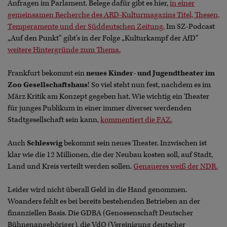
Anfragen im Parlament. Belege dafür gibt es hier,
in einer
gemeinsamen Recherche des ARD-Kulturmagazins Titel, Thesen,
Temperamente und der Süddeutschen Zeitung.
Im SZ-Podcast
„Auf den Punkt“ gibt’s in der Folge „Kulturkampf der AfD“
weitere Hintergründe zum Thema.
Frankfurt bekommt ein
neues Kinder- und Jugendtheater im
Zoo Gesellschaftshaus
! So viel steht nun fest, nachdem es im
März Kritik am Konzept gegeben hat. Wie wichtig ein Theater
für junges Publikum in einer immer diverser werdenden
Stadtgesellschaft sein kann,
kommentiert die FAZ.
Auch
Schleswig
bekommt sein neues Theater. Inzwischen ist
klar wie die 12 Millionen, die der Neubau kosten soll, auf Stadt,
Land und Kreis verteilt werden sollen.
Genaueres weiß der NDR.
Leider wird nicht überall Geld in die Hand genommen.
Woanders fehlt es bei bereits bestehenden Betrieben an der
finanziellen Basis. Die GDBA (Genossenschaft Deutscher
Bühnenangehöriger), die VdO (Vereinigung deutscher