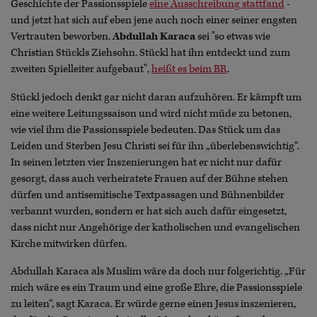
Geschichte der Passionsspiele
eine Ausschreibung stattfand
-
und jetzt hat sich auf eben jene auch noch einer seiner engsten
Vertrauten beworben.
Abdullah Karaca
sei "so etwas wie
Christian Stückls Ziehsohn. Stückl hat ihn entdeckt und zum
zweiten Spielleiter aufgebaut",
heißt es beim BR
.
Stückl jedoch denkt gar nicht daran aufzuhören. Er kämpft um
eine weitere Leitungssaison und wird nicht müde zu betonen,
wie viel ihm die Passionsspiele bedeuten. Das Stück um das
Leiden und Sterben Jesu Christi sei für ihn „überlebenswichtig“.
In seinen letzten vier Inszenierungen hat er nicht nur dafür
gesorgt, dass auch verheiratete Frauen auf der Bühne stehen
dürfen und antisemitische Textpassagen und Bühnenbilder
verbannt wurden, sondern er hat sich auch dafür eingesetzt,
dass nicht nur Angehörige der katholischen und evangelischen
Kirche mitwirken dürfen.
Abdullah Karaca als Muslim wäre da doch nur folgerichtig. „Für
mich wäre es ein Traum und eine große Ehre, die Passionsspiele
zu leiten“, sagt Karaca. Er würde gerne einen Jesus inszenieren,