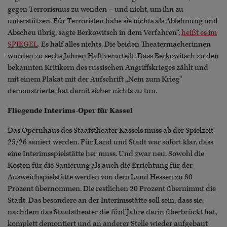
gegen Terrorismus zu wenden – und nicht, um ihn zu
unterstützen. Für Terroristen habe sie nichts als Ablehnung und
Abscheu übrig, sagte Berkowitsch in dem Verfahren“,
heißt es im
SPIEGEL
. Es half alles nichts. Die beiden Theatermacherinnen
wurden zu sechs Jahren Haft verurteilt. Dass Berkowitsch zu den
bekannten Kritikern des russischen Angriffskrieges zählt und
mit einem Plakat mit der Aufschrift „Nein zum Krieg“
demonstrierte, hat damit sicher nichts zu tun.
Fliegende Interims-Oper für Kassel
Das Opernhaus des Staatstheater Kassels muss ab der Spielzeit
25/26 saniert werden. Für Land und Stadt war sofort klar, dass
eine Interimsspielstätte her muss. Und zwar neu. Sowohl die
Kosten für die Sanierung als auch die Errichtung für der
Ausweichspielstätte werden von dem Land Hessen zu 80
Prozent übernommen. Die restlichen 20 Prozent übernimmt die
Stadt. Das besondere an der Interimsstätte soll sein, dass sie,
nachdem das Staatstheater die fünf Jahre darin überbrückt hat,
komplett demontiert und an anderer Stelle wieder aufgebaut