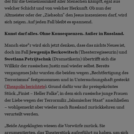
der für die Gemeinsamkeit aller Menschen kämpft, egal aus
welcher Schicht und von welcher Herkunft. Ob nun der
Altmeister oder der „Ziehsohn“ den Jesus inszenieren darf, wird
sich zeigen. Auf jeden Fall bleibt es spannend.
Kunst darf alles. Ohne Konsequenzen. Außer in Russland.
Manch eine*r wird sich jetzt denken, dass das nichts Neues ist,
doch im Fall
Jewgenija Berkowitsch
(Theaterregisseurin) und
Swetlana Petrijtschuk
(Dramatikerin) übertrifft sich die
Willkür der russischen Justiz mal wieder selbst. Bereits
vergangenes Jahr wurden die beiden wegen „Rechtfertigung des
Terrorismus“ festgenommen und in Untersuchungshaft gesteckt
(
Theapolis berichtete
). Grund dafür war ihr preisgekröntes
Stück „Finist – Heller Falke“, in dem sich russische junge Frauen
der Liebe wegen der Terrormiliz „Islamischer Staat“ anschließen
– wohlgemerkt aber wieder nach Russland zurückkehren und
verurteilt werden.
„Beide Angeklagten wiesen die Vorwürfe zurück. Sie
argumentierten, das Theaterstück aufgeführt zu haben, um sich