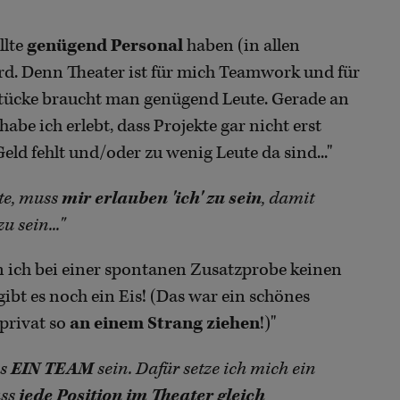
llte
genügend Personal
haben (in allen
d. Denn Theater ist für mich Teamwork und für
 Stücke braucht man genügend Leute. Gerade an
be ich erlebt, dass Projekte gar nicht erst
eld fehlt und/oder zu wenig Leute da sind..."
te, muss
mir erlauben 'ich' zu sein
, damit
 sein..."
n ich bei einer spontanen Zusatzprobe keinen
ibt es noch ein Eis! (Das war ein schönes
 privat so
an einem Strang ziehen
!)"
ss
EIN TEAM
sein. Dafür setze ich mich ein
ass
jede Position im Theater gleich