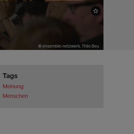
© ensemble-netzwerk, Thilo Beu
Tags
Meinung
Menschen