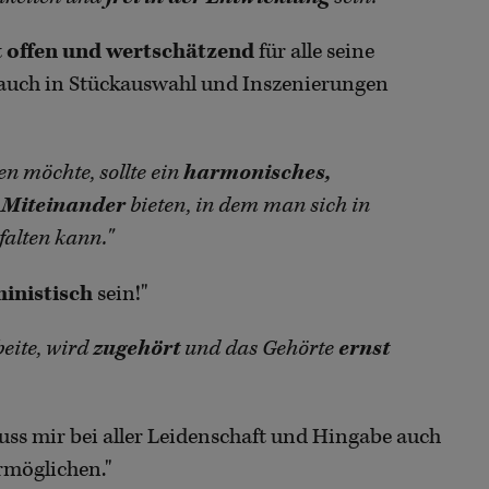
t
offen und wertschätzend
für alle seine
es auch in Stückauswahl und Inszenierungen
en möchte, sollte ein
harmonisches,
s Miteinander
bieten, in dem man sich in
falten kann."
ministisch
sein!"
beite, wird
zugehört
und das Gehörte
ernst
muss mir bei aller Leidenschaft und Hingabe auch
rmöglichen."