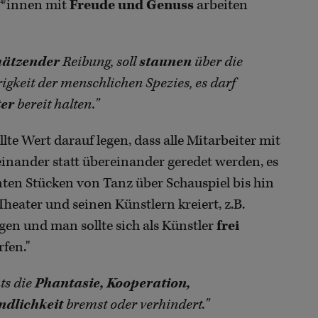
er*innen mit
Freude und Genuss
arbeiten
hätzender
Reibung, soll
staunen
über die
igkeit der menschlichen Spezies, es darf
ter
bereit halten."
llte Wert darauf legen, dass alle Mitarbeiter mit
einander statt übereinander geredet werden, es
ten Stücken von Tanz über Schauspiel bis hin
heater und seinen Künstlern kreiert, z.B.
en und man sollte sich als Künstler
frei
fen."
ts die
Phantasie, Kooperation,
ndlichkeit
bremst oder verhindert."