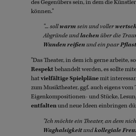
des Gegenübers sein, in dem die Künstl
können."
"... soll
warm
sein und voller
wertsc
Abgründe und
lachen
über die Traur
Wunden reißen
und ein paar
Pflas
"Das Theater, in dem ich gerne arbeite, so
Respekt
behandelt werden, es sollte mit
hat
vielfältige Spielpläne
mit interessan
zum Musiktheater, ggf. auch eigens vom T
Eigenkompositionen- und Stücke, Lesung
entfalten
und neue Ideen einbringen dür
"Ich möchte ein Theater, an dem nich
Waghalsigkeit
und
kollegiale Freu