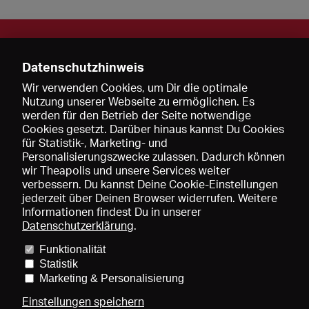
Profildaten
Datenschutzhinweis
Rollenalter
__
Wir verwenden Cookies, um Dir die optimale
Nutzung unserer Webseite zu ermöglichen. Es
werden für den Betrieb der Seite notwendige
Cookies gesetzt. Darüber hinaus kannst Du Cookies
Premium-Mitglied werden, um diesen Artikel zu
für Statistik-, Marketing- und
lesen.
Personalisierungszwecke zulassen. Dadurch können
wir Theapolis und unsere Services weiter
verbessern. Du kannst Deine Cookie-Einstellungen
jederzeit über Deinen Browser widerrufen. Weitere
Informationen findest Du in unserer
Datenschutzerklärung
.
Funktionalität
Preise und Mitgliedschaften
KIBA
Gagenspiegel
Statistik
Mediadaten
Über uns
Impressum
AGB
Datenschutz
Marketing & Personalisierung
Kontakt
Hilfe
Newsletter
Einstellungen speichern