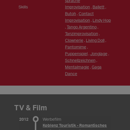
sprache
Skills
Improvisation
,
Ballett
,
Butoh
,
Contact
Improvisation
,
Lindy Hop
,
Tango Argentino
,
Tanzimprovisation
,
Clownerie
,
Living Doll
,
Pantomime
,
Puppenspiel
,
Jonglage
,
Schnellzeichnen
,
Mentalmagie
,
Gaga
Dance
TV & Film
2012
Werbefilm
Koblenz Touristik - Romantisches