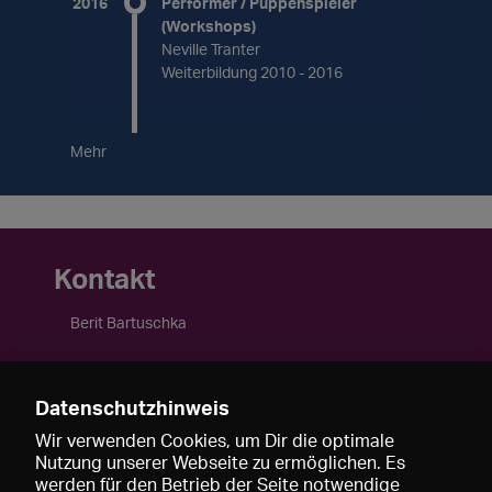
2016
Performer / Puppenspieler
(Workshops)
Neville Tranter
Weiterbildung 2010 - 2016
Mehr
Kontakt
Berit Bartuschka
Berlin
Deutschland
Datenschutzhinweis
Mobil: +49 173-9124068
http://www.bartuschka-comedy.com
Wir verwenden Cookies, um Dir die optimale
Nutzung unserer Webseite zu ermöglichen. Es
http://www.comedy-moderation.de
werden für den Betrieb der Seite notwendige
http://www.stage-coaching.de