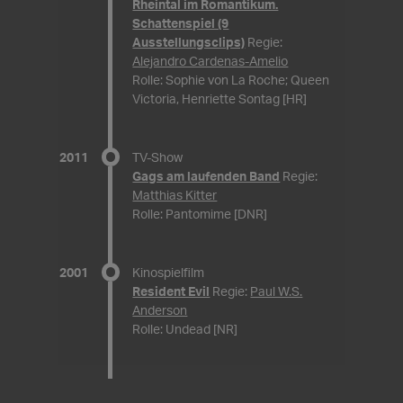
Rheintal im Romantikum.
Schattenspiel (9
Ausstellungsclips)
Regie:
Alejandro Cardenas-Amelio
Rolle: Sophie von La Roche; Queen
Victoria, Henriette Sontag [HR]
2011
TV-Show
Gags am laufenden Band
Regie:
Matthias Kitter
Rolle: Pantomime [DNR]
2001
Kinospielfilm
Resident Evil
Regie:
Paul W.S.
Anderson
Rolle: Undead [NR]