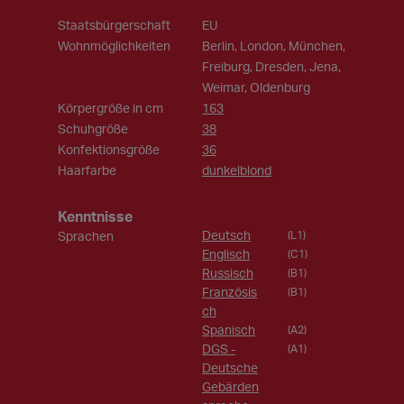
Staatsbürgerschaft
EU
Wohnmöglichkeiten
Berlin, London, München,
Freiburg, Dresden, Jena,
Weimar, Oldenburg
Körpergröße in cm
163
Schuhgröße
38
Konfektionsgröße
36
Haarfarbe
dunkelblond
Kenntnisse
Deutsch
Sprachen
(L1)
Englisch
(C1)
Russisch
(B1)
Französis
(B1)
ch
Spanisch
(A2)
DGS -
(A1)
Deutsche
Gebärden