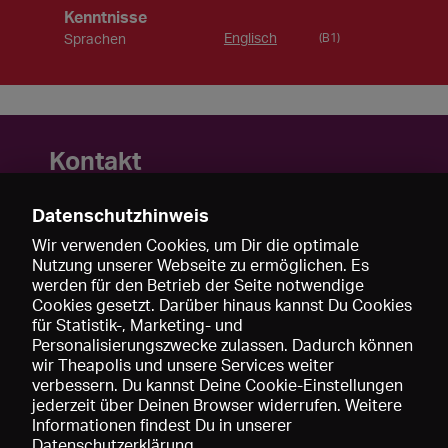
Kenntnisse
Englisch
Sprachen
(B1)
Kontakt
Dirk Immich
Datenschutzhinweis
Callinstr. 26
30167 Hannover
Wir verwenden Cookies, um Dir die optimale
Nutzung unserer Webseite zu ermöglichen. Es
Deutschland
werden für den Betrieb der Seite notwendige
Mobil: +49 170-2960135
Cookies gesetzt. Darüber hinaus kannst Du Cookies
http://www.dirkimmich.de
für Statistik-, Marketing- und
Personalisierungszwecke zulassen. Dadurch können
wir Theapolis und unsere Services weiter
verbessern. Du kannst Deine Cookie-Einstellungen
jederzeit über Deinen Browser widerrufen. Weitere
Informationen findest Du in unserer
Datenschutzerklärung
.