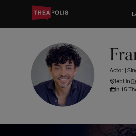
L
Fra
Actor | Si
lebt in
B
in
15 Th