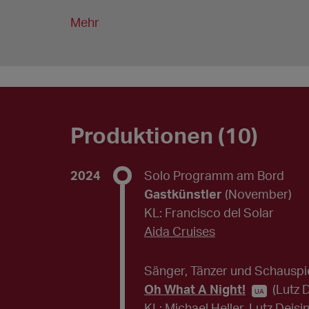
Mehr
Produktionen (10)
2024
Solo Programm am Bord
Gastkünstler
(November)
KL: Francisco del Solar
Aida Cruises
Sänger, Tänzer und Schauspie
Oh What A Night!
(Lutz 
UA
KL: Michael Heller, Lutz Deisi