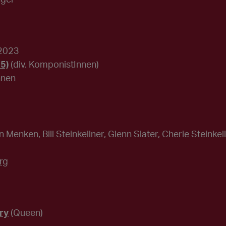
 2023
5)
(div. KomponistInnen)
nnen
n Menken, Bill Steinkellner, Glenn Slater, Cherie Steinkel
rg
ry
(Queen)