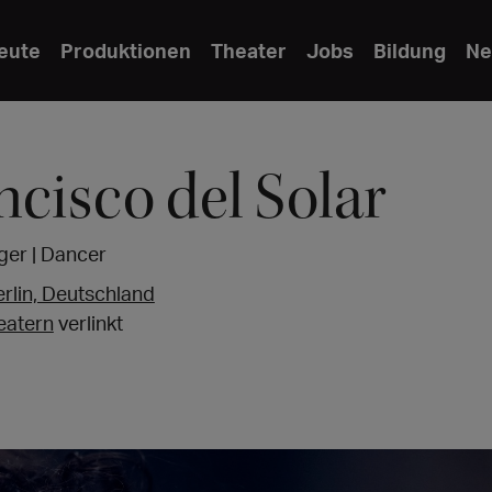
eute
Produktionen
Theater
Jobs
Bildung
Ne
ncisco del Solar
nger | Dancer
erlin, Deutschland
eatern
verlinkt