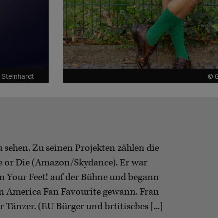
x Steinhardt
© G
u sehen. Zu seinen Projekten zählen die
ide or Die (Amazon/Skydance). Er war
 Your Feet! auf der Bühne und begann
in America Fan Favourite gewann. Fran
 Tänzer. (EU Bürger und brtitisches [...]