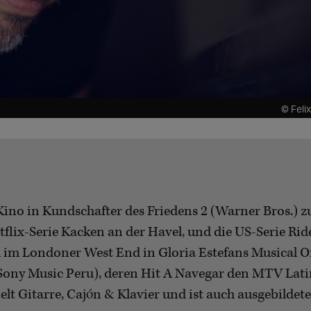
© Feli
Kino in Kundschafter des Friedens 2 (Warner Bros.) z
etflix-Serie Kacken an der Havel, und die US-Serie R
im Londoner West End in Gloria Estefans Musical On
(Sony Music Peru), deren Hit A Navegar den MTV Lat
elt Gitarre, Cajón & Klavier und ist auch ausgebildeter