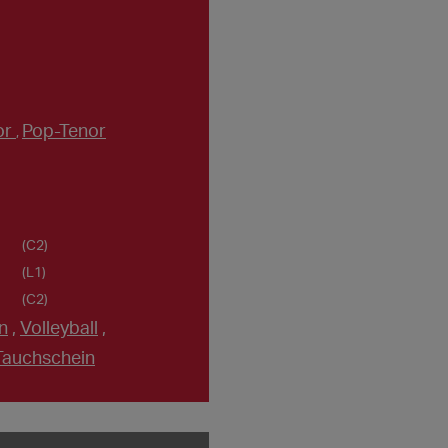
or
Pop-Tenor
,
(C2)
(L1)
(C2)
n
,
Volleyball
,
Tauchschein