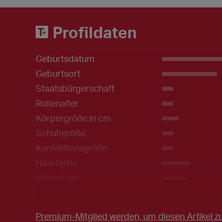
Profildaten
Geburtsdatum
___________
Geburtsort
__________
Staatsbürgerschaft
EU
Rollenalter
__
Körpergröße in cm
___
Schuhgröße
__
Konfektionsgröße
__
Haarfarbe
_____
Stimmlage
______
Kenntnisse
Premium-Mitglied werden, um diesen Artikel zu
Fahrerlaubnis
_