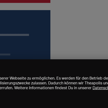
(_____________
______________
__)
(_____________
______________
___________
__)
(_____________
______________
____
__)
_____,
_________,
erer Webseite zu ermöglichen. Es werden für den Betrieb de
nalisierungszwecke zulassen. Dadurch können wir Theapolis un
 lesen.
rrufen. Weitere Informationen findest Du in unserer
Datensc