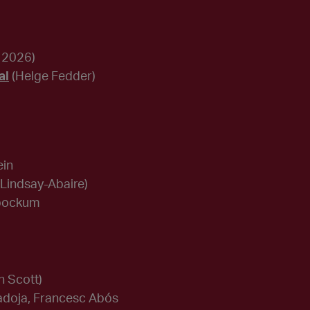
 2026)
al
(Helge Fedder)
ein
 Lindsay-Abaire)
nbockum
en Scott)
Radoja, Francesc Abós