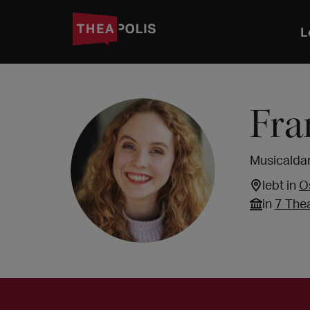
L
Fra
Musicaldar
lebt in
O
in
7 The