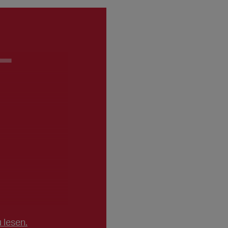
__
 lesen.