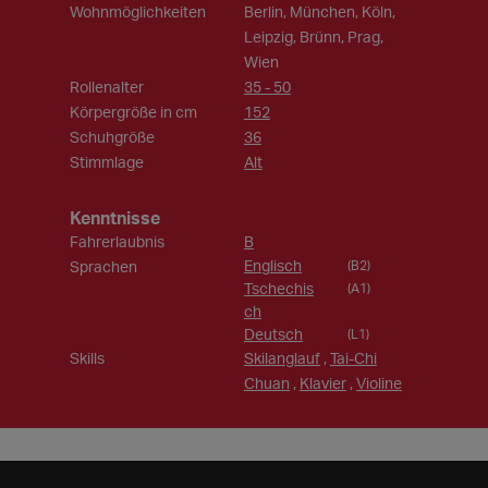
Wohnmöglichkeiten
Berlin, München, Köln,
Leipzig, Brünn, Prag,
Wien
Rollenalter
35 - 50
Körpergröße in cm
152
Schuhgröße
36
Stimmlage
Alt
Kenntnisse
Fahrerlaubnis
B
Englisch
Sprachen
(B2)
Tschechis
(A1)
ch
Deutsch
(L1)
Skills
Skilanglauf
,
Tai-Chi
Chuan
,
Klavier
,
Violine