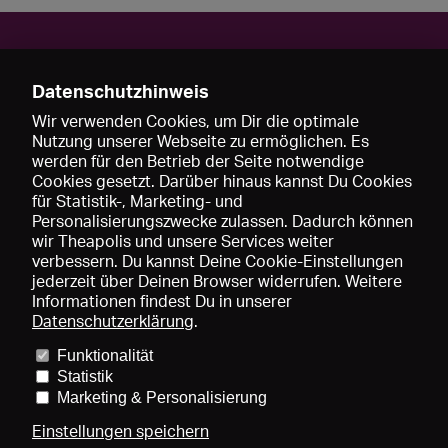
Kontakt
Datenschutzhinweis
Kristina Günther
kristina.g@posteo.de
Wir verwenden Cookies, um Dir die optimale
Nutzung unserer Webseite zu ermöglichen. Es
werden für den Betrieb der Seite notwendige
www.theaterhagen.de
Cookies gesetzt. Darüber hinaus kannst Du Cookies
meetingbrno.cz
für Statistik-, Marketing- und
Personalisierungszwecke zulassen. Dadurch können
wir Theapolis und unsere Services weiter
verbessern. Du kannst Deine Cookie-Einstellungen
jederzeit über Deinen Browser widerrufen. Weitere
Informationen findest Du in unserer
Datenschutzerklärung
.
Funktionalität
Preise und Mitgliedschaften
KIBA
Gagenspiegel
Statistik
Mediadaten
Über uns
Impressum
AGB
Datenschutz
Marketing & Personalisierung
Kontakt
Hilfe
Newsletter
Einstellungen speichern