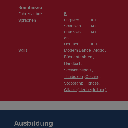
Kenntnisse
Fahrerlaubnis
B
Englisch
Sprachen
(C1)
Spanisch
(A2)
Französis
(A1)
ch
Deutsch
(L1)
Skills
Modern Dance
,
Aikido
,
Bühnenfechten
,
Handball
,
Schwimmsport
,
Thaiboxen
,
Gesang
,
Stepptanz
,
Fitness
,
Gitarre (Liedbegleitung)
Ausbildung