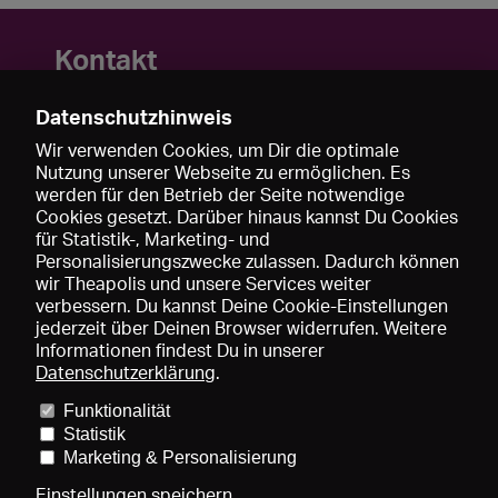
Kontakt
Datenschutzhinweis
mail.
mail@lenaschaefer.com
Wir verwenden Cookies, um Dir die optimale
Nutzung unserer Webseite zu ermöglichen. Es
werden für den Betrieb der Seite notwendige
Cookies gesetzt. Darüber hinaus kannst Du Cookies
für Statistik-, Marketing- und
Personalisierungszwecke zulassen. Dadurch können
wir Theapolis und unsere Services weiter
verbessern. Du kannst Deine Cookie-Einstellungen
jederzeit über Deinen Browser widerrufen. Weitere
Informationen findest Du in unserer
Datenschutzerklärung
.
Funktionalität
Preise und Mitgliedschaften
KIBA
Gagenspiegel
Statistik
Mediadaten
Über uns
Impressum
AGB
Datenschutz
Marketing & Personalisierung
Kontakt
Hilfe
Newsletter
Einstellungen speichern