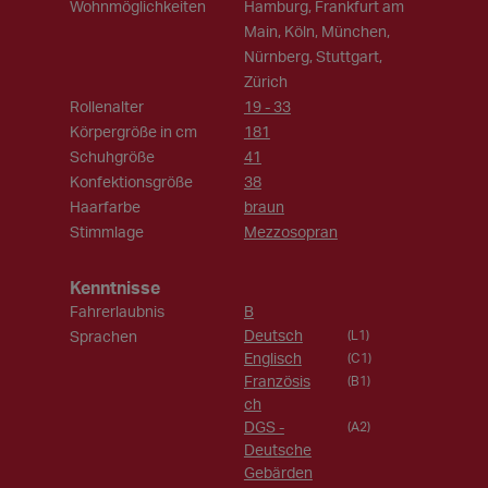
Wohnmöglichkeiten
Hamburg, Frankfurt am
Main, Köln, München,
Nürnberg, Stuttgart,
Zürich
Rollenalter
19 - 33
Körpergröße in cm
181
Schuhgröße
41
Konfektionsgröße
38
Haarfarbe
braun
Stimmlage
Mezzosopran
Kenntnisse
Fahrerlaubnis
B
Deutsch
Sprachen
(L1)
Englisch
(C1)
Französis
(B1)
ch
DGS -
(A2)
Deutsche
Gebärden