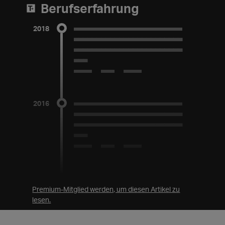
Berufserfahrung
________
______)
2018
________________________
_______
(_______
________________________
________
________________________
________
___
______)
Skills
2017 bis 2018
___________________
_______
2016
________________________
________________________
________________________
___
2015 bis 2016
2014
___________________
Premium-Mitglied werden, um diesen Artikel zu
________________________
lesen.
________________________
___
2013 bis 2014