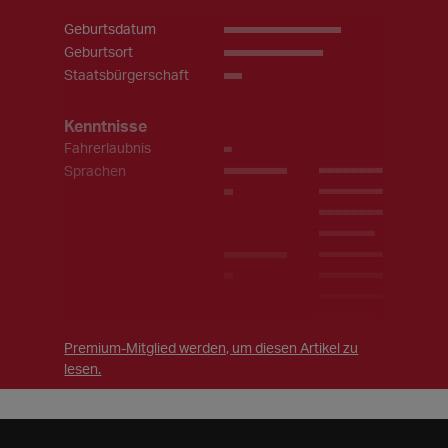
Geburtsdatum
_____________
Geburtsort
___________
Staatsbürgerschaft
EU
Kenntnisse
Fahrerlaubnis
_
Sprachen
_______
(_______
_
________
________
______)
_______
(_______
_
________
________
______)
_______
(_______
Premium-Mitglied werden, um diesen Artikel zu
____
________
lesen.
________
______)
_______
(_______
_
________