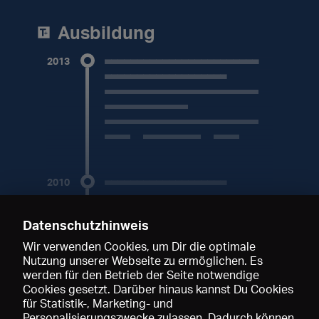
Ausbildung
2013
________________________
______
2013
________________________
________________________
___________________
_______________________
________________________
(mit
_____________
Personalverantwortung)
________________________
ab 2013
____ Abschluss 2013
2006
___________________
2010
___________________
______________________
____________________
(Assistenz)
________________________
Datenschutzhinweis
2004 bis 2006
____ Abschluss 2010
Wir verwenden Cookies, um Dir die optimale
Nutzung unserer Webseite zu ermöglichen. Es
2009
werden für den Betrieb der Seite notwendige
________________________
Cookies gesetzt. Darüber hinaus kannst Du Cookies
Premium-Mitglied werden, um diesen Artikel zu
___
für Statistik-, Marketing- und
lesen.
________________________
Personalisierungszwecke zulassen. Dadurch können
________________________