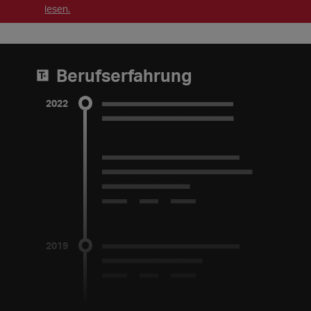
lesen.
Berufserfahrung
2022
_____________________
_____________________
______________________
________________________
______________
2021 bis 2022
2019
______________________
________________
2018 bis 2019