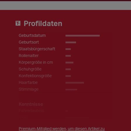
Profildaten
Geburtsdatum
_____________
Geburtsort
____
Staatsbürgerschaft
EU
Rollenalter
__
Körpergröße in cm
___
Schuhgröße
__
Konfektionsgröße
__
Haarfarbe
_______
Stimmlage
_____
Kenntnisse
Fahrerlaubnis
_
Skills
_________,
__________,
Premium-Mitglied werden, um diesen Artikel zu
________________