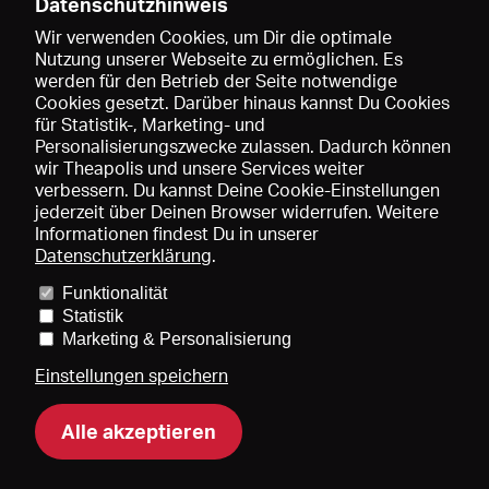
Datenschutzhinweis
.html
Wir verwenden Cookies, um Dir die optimale
Nutzung unserer Webseite zu ermöglichen. Es
werden für den Betrieb der Seite notwendige
Cookies gesetzt. Darüber hinaus kannst Du Cookies
für Statistik-, Marketing- und
Personalisierungszwecke zulassen. Dadurch können
wir Theapolis und unsere Services weiter
verbessern. Du kannst Deine Cookie-Einstellungen
jederzeit über Deinen Browser widerrufen. Weitere
Informationen findest Du in unserer
Datenschutzerklärung
.
Funktionalität
Preise und Mitgliedschaften
KIBA
Gagenspiegel
Statistik
Mediadaten
Über uns
Impressum
AGB
Datenschutz
Marketing & Personalisierung
Kontakt
Hilfe
Newsletter
Einstellungen speichern
Alle akzeptieren
DE
EN
FR