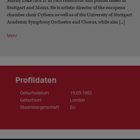
Mihály Zeke (IPA zɛ'kɛ) is a conductor and pianist based in
Stuttgart and Mainz. He is artistic director of the european
chamber choir Cythera as well as of the University of Stuttgart
Academic Symphony Orchestra and Chorus, while also [...]
Mehr
Profildaten
Geburtsdatum
19.03.1982
Geburtsort
London
Staatsbürgerschaft
EU