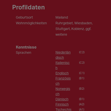
Profildaten
Geburtsort
Mailand
Wohnmöglichkeiten
Ruhrgebiet, Wiesbaden,
Stuttgart, Koblenz, ggf.
weitere
Kenntnisse
Niederlän
Sprachen
(C2)
disch
Italienisc
(C2)
h
Englisch
(C1)
Französis
(B1)
ch
Norwegis
(B2)
ch
Dänisch
(B1)
Finnisch
(A2)
Tschechis
(A1)