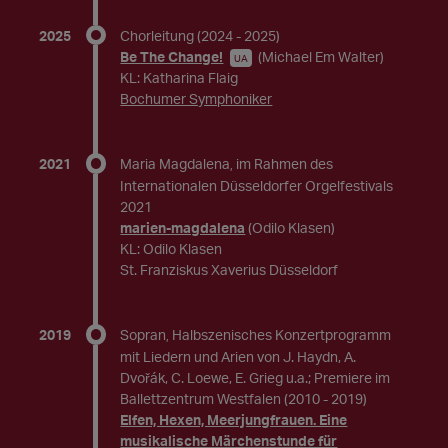
2025
Chorleitung
(2024 - 2025)
Be The Change!
(Michael Em Walter)
UA
KL: Katharina Flaig
Bochumer Symphoniker
2021
Maria Magdalena
im Rahmen des
,
Internationalen Düsseldorfer Orgelfestivals
2021
marien-magdalena
(Odilo Klasen)
KL: Odilo Klasen
St. Franziskus Xaverius Düsseldorf
2019
Sopran
Halbszenisches Konzertprogramm
,
mit Liedern und Arien von J. Haydn, A.
Dvořák, C. Loewe, E. Grieg u.a.; Premiere im
Ballettzentrum Westfalen
(2010 - 2019)
Elfen, Hexen, Meerjungfrauen. Eine
musikalische Märchenstunde für