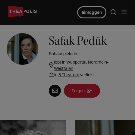
Einloggen
Safak Pedük
Schauspielerin
lebt in
Wuppertal, Nordrhein-
Westfalen
in
8 Theatern
verlinkt
Folgen