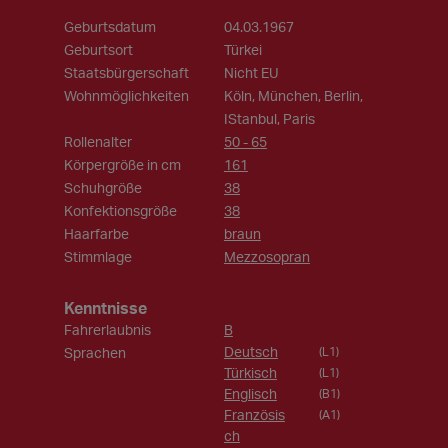
Geburtsdatum
04.03.1967
Geburtsort
Türkei
Staatsbürgerschaft
Nicht EU
Wohnmöglichkeiten
Köln, München, Berlin,
IStanbul, Paris
Rollenalter
50 - 65
Körpergröße in cm
161
Schuhgröße
38
Konfektionsgröße
38
Haarfarbe
braun
Stimmlage
Mezzosopran
Kenntnisse
Fahrerlaubnis
B
Deutsch
Sprachen
(L1)
Türkisch
(L1)
Englisch
(B1)
Französis
(A1)
ch