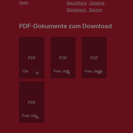
Skills
Bauchtanz
,
Gesang
,
Stepptanz
,
Tanzen
PDF-Dokumente zum Download
Vita
Pres..dorf
Pres..dame
Pres..fak"