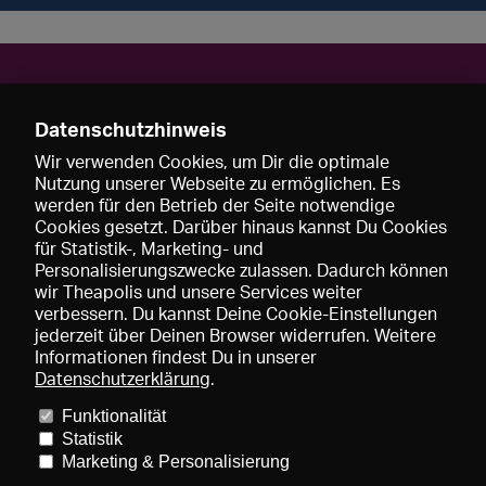
Kontakt
Datenschutzhinweis
Safak Pedük
50937 Köln
Wir verwenden Cookies, um Dir die optimale
Nutzung unserer Webseite zu ermöglichen. Es
Deutschland
werden für den Betrieb der Seite notwendige
Mobil: +49 172-6320284
Cookies gesetzt. Darüber hinaus kannst Du Cookies
n
c-pedueksa@netcologne.de
für Statistik-, Marketing- und
Personalisierungszwecke zulassen. Dadurch können
wir Theapolis und unsere Services weiter
verbessern. Du kannst Deine Cookie-Einstellungen
jederzeit über Deinen Browser widerrufen. Weitere
Informationen findest Du in unserer
Datenschutzerklärung
.
Funktionalität
Preise und Mitgliedschaften
KIBA
Gagenspiegel
Statistik
Mediadaten
Über uns
Impressum
AGB
Datenschutz
Marketing & Personalisierung
Kontakt
Hilfe
Newsletter