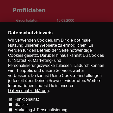
Profildaten
Geburtsdatum
15.09.2000
Geburtsort
Melbourne, Australien
Staatsbürgerschaft
EU
Datenschutzhinweis
Wir verwenden Cookies, um Dir die optimale
Kenntnisse
Nutzung unserer Webseite zu ermöglichen. Es
werden für den Betrieb der Seite notwendige
Englisch
Sprachen
(C2)
Cookies gesetzt. Darüber hinaus kannst Du Cookies
Deutsch
(C2)
für Statistik-, Marketing- und
Personalisierungszwecke zulassen. Dadurch können
wir Theapolis und unsere Services weiter
verbessern. Du kannst Deine Cookie-Einstellungen
jederzeit über Deinen Browser widerrufen. Weitere
Informationen findest Du in unserer
Datenschutzerklärung
.
Funktionalität
Preise und Mitgliedschaften
KIBA
Gagenspiegel
Statistik
Mediadaten
Über uns
Impressum
AGB
Datenschutz
Marketing & Personalisierung