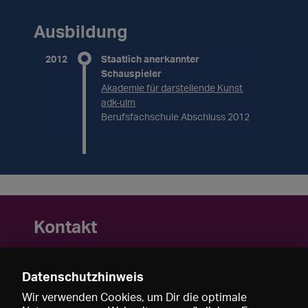
Ausbildung
2012
Staatlich anerkannter
Schauspieler
Akademie für darstellende Kunst
adk-ulm
Berufsfachschule Abschluss 2012
Kontakt
+49 163 755 33 72
simonfleischhacker@yahoo.de
Datenschutzhinweis
91550 Dinkelsbühl
Wir verwenden Cookies, um Dir die optimale