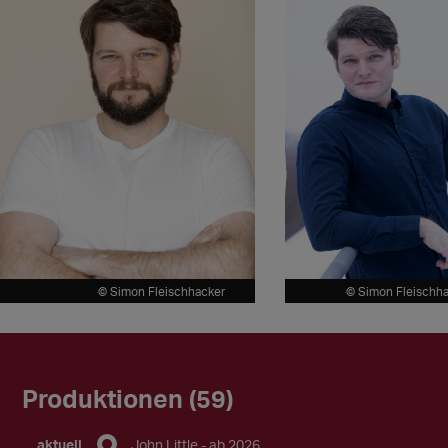
© Simon Fleischhacker
© Simon Fleischh
Produktionen (59)
aktuell
John Little
- ab 2026