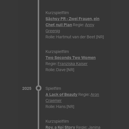
Kurzspielfilm
Sächsy PR - Zwei Frauen, ein
Chef, null Plan
Regie:
Anny
Greenig
Rolle: Hartmut van der Beet [NR]
Kurzspielfilm
Two Seconds Two Women
Regie:
Franziska Kaiser
Rolle: Dave [NR]
2025
Spielfilm
A Lack of Beauty
Regie:
Aron
Craemer
Rolle: Hans [NR]
Kurzspielfilm
Roy, a Koi Story
Regie:
Janina