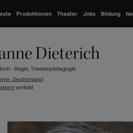
eute
Produktionen
Theater
Jobs
Bildung
Ne
anne Dieterich
erin - Regie, Theaterpädagogik
erne, Deutschland
eatern
verlinkt