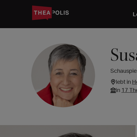
L
Sus
Schauspiel
lebt in
H
in
17 Th