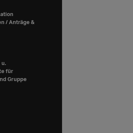
ation
n / Anträge &
 u.
e für
und Gruppe