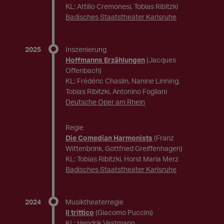
KL: Attilio Cremonesi, Tobias Ribitzki
Badisches Staatstheater Karlsruhe
2025
Inszenierung
Hoffmanns Erzählungen
(Jacques
Offenbach)
KL: Frédéric Chaslin, Nanine Linning,
Tobias Ribitzki, Antonino Fogliani
Deutsche Oper am Rhein
Regie
Die Comedian Harmonists
(Franz
Wittenbrink, Gottfried Greiffenhagen)
KL: Tobias Ribitzki, Horst Maria Merz
Badisches Staatstheater Karlsruhe
2024
Musiktheaterregie
Il trittico
(Giacomo Puccini)
KL: Hendrik Vestmann