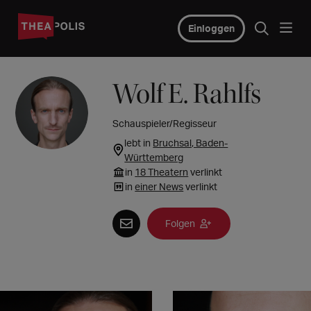
Einloggen
Wolf E. Rahlfs
Schauspieler/Regisseur
lebt in
Bruchsal, Baden-
Württemberg
in
18 Theatern
verlinkt
in
einer News
verlinkt
Folgen