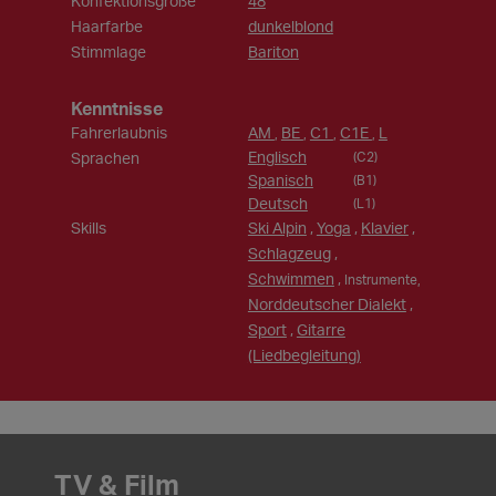
Konfektionsgröße
48
Haarfarbe
dunkelblond
Stimmlage
Bariton
Kenntnisse
Fahrerlaubnis
AM
BE
C1
C1E
L
,
,
,
,
Englisch
Sprachen
(C2)
Spanisch
(B1)
Deutsch
(L1)
Skills
Ski Alpin
,
Yoga
,
Klavier
,
Schlagzeug
,
Schwimmen
,
Instrumente,
Norddeutscher Dialekt
,
Sport
,
Gitarre
(Liedbegleitung)
TV & Film