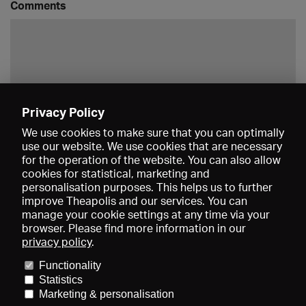
Comments
Privacy Policy
Save
We use cookies to make sure that you can optimally
use our website. We use cookies that are necessary
for the operation of the website. You can also allow
cookies for statistical, marketing and
personalisation purposes. This helps us to further
improve Theapolis and our services. You can
manage your cookie settings at any time via your
browser. Please find more information in our
privacy policy
.
Prices and memberships
KIBA
Gagenspiegel
Media data
Functionality
About us
Imprint
Conditions
Privacy
Contact
Help
Statistics
Newsletter
Marketing & personalisation