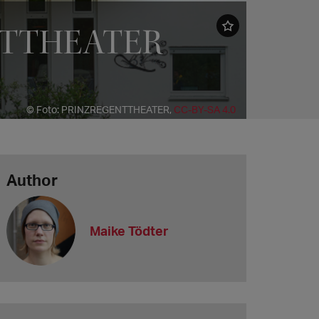
ENTTHEATER
© Foto: PRINZREGENTTHEATER,
CC-BY-SA 4.0
Author
Maike Tödter