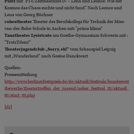
Platz
mit "P14/Zeitmaschine IV – Lena und Leonce. Wie der
Kosmos das Chaos suchte und nicht fand.“ Nach Leonce und
Lena von Georg Büchner
rohestheater
Theater des Berufskollegs für Technik der Mies-
van-der-Rohe-Schule in Aachen mit: "prima klima“
Tanztheater Lysistrate
am Goethe-Gymnasium Schwerin mit :
"TrotzTdem!“
Theaterjugendclub „Sorry, eh!“
vom
Schauspiel Leipzig
mit „Wunderland“ nach Gesine Danckwart
Quellen:
Pressemitteilung
http://www.berlinerfestspiele.de/de/aktuell/festivals/bundeswet
tbewerbe/theatertreffen_der_jugend/ueber_festival_ttj/aktuell_
ttj/start_ttj.php
[
dr
]