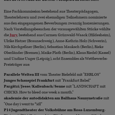
Eine Fachkommission bestehend aus Theaterpädagogen,
Theaterlehrern und zwei ehemaligen Teilnehmern nominierte
aus den eingegangenen Bewerbungen zwanzig Inszenierungen.
Nach Vorstellungsbesuchen der vorausgewählten Stücke wählte
die
Jury
, bestehend aus Carmen Grünwald-Waack (Hildesheim),
Ulrike Hatzer (Braunschweig), Anne-Kathrin Holz (Schwerin),
Nils Kirchgeßner (Berlin), Sebastian Mauksch (Berlin), Rieke
Oberländer (Bremen), Maike Plath (Berlin), Klaus Riedel (Kassel)
und Undine Unger (Leipzig), acht Ensembles als Wettbewerbs-
Preisträger aus:
Parallele Welten III
vom Theater Bielefeld mit "EHRLOS“
Junges Schauspiel Frankfurt
mit "Frankfurt Babel“
Pargätzi/Jesse/Kallenbach/Senne
mit "LANDSCHAFT mit
CHICKS. How to bleed one week a month.“
akademie der autodidakten am Ballhaus Naunynstraße
mit
"One day i went to *idl“
P14 Jugendtheater der Volksbühne am Rosa-Luxemburg-