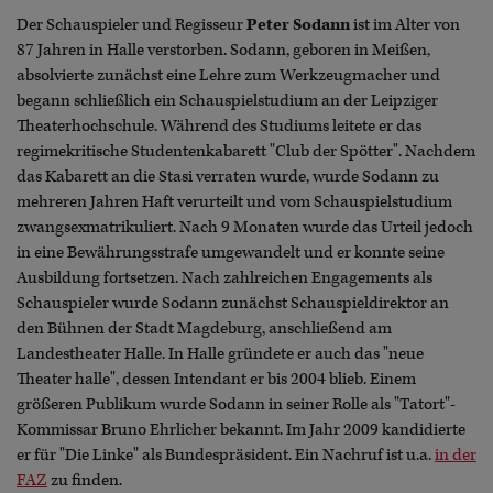
Der Schauspieler und Regisseur
Peter Sodann
ist im Alter von
87 Jahren in Halle verstorben. Sodann, geboren in Meißen,
absolvierte zunächst eine Lehre zum Werkzeugmacher und
begann schließlich ein Schauspielstudium an der Leipziger
Theaterhochschule. Während des Studiums leitete er das
regimekritische Studentenkabarett "Club der Spötter". Nachdem
das Kabarett an die Stasi verraten wurde, wurde Sodann zu
mehreren Jahren Haft verurteilt und vom Schauspielstudium
zwangsexmatrikuliert. Nach 9 Monaten wurde das Urteil jedoch
in eine Bewährungsstrafe umgewandelt und er konnte seine
Ausbildung fortsetzen. Nach zahlreichen Engagements als
Schauspieler wurde Sodann zunächst Schauspieldirektor an
den Bühnen der Stadt Magdeburg, anschließend am
Landestheater Halle. In Halle gründete er auch das "neue
Theater halle", dessen Intendant er bis 2004 blieb. Einem
größeren Publikum wurde Sodann in seiner Rolle als "Tatort"-
Kommissar Bruno Ehrlicher bekannt. Im Jahr 2009 kandidierte
er für "Die Linke" als Bundespräsident. Ein Nachruf ist u.a.
in der
FAZ
zu finden.