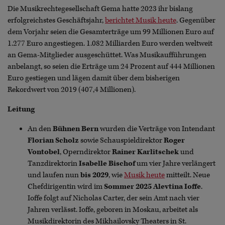
Die Musikrechtegesellschaft Gema hatte 2023 ihr bislang
erfolgreichstes Geschäftsjahr,
berichtet Musik heute
. Gegenüber
dem Vorjahr seien die Gesamterträge um 99 Millionen Euro auf
1.277 Euro angestiegen. 1.082 Milliarden Euro werden weltweit
an Gema-Mitglieder ausgeschüttet. Was Musikaufführungen
anbelangt, so seien die Erträge um 24 Prozent auf 444 Millionen
Euro gestiegen und lägen damit über dem bisherigen
Rekordwert von 2019 (407,4 Millionen).
Leitung
An den
Bühnen Bern
wurden die Verträge von Intendant
Florian Scholz
sowie Schauspieldirektor
Roger
Vontobel
, Operndirektor
Rainer Karlitschek
und
Tanzdirektorin
Isabelle Bischof
um vier Jahre verlängert
und laufen nun
bis 2029
, wie
Musik heute
mitteilt. Neue
Chefdirigentin wird im
Sommer 2025
Alevtina Ioffe
.
Ioffe folgt auf Nicholas Carter, der sein Amt nach vier
Jahren verlässt. Ioffe, geboren in Moskau, arbeitet als
Musikdirektorin des Mikhailovsky Theaters in St.