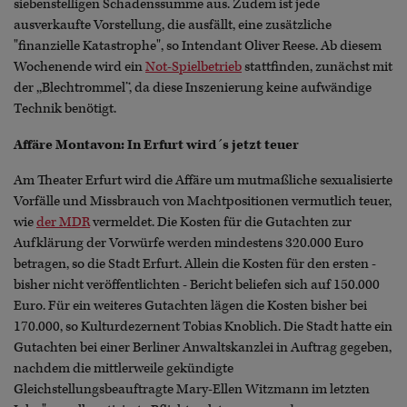
siebenstelligen Schadenssumme aus. Zudem ist jede
ausverkaufte Vorstellung, die ausfällt, eine zusätzliche
"finanzielle Katastrophe", so Intendant Oliver Reese. Ab diesem
Wochenende wird ein
Not-Spielbetrieb
stattfinden, zunächst mit
der ,,Blechtrommel’‘, da diese Inszenierung keine aufwändige
Technik benötigt.
Affäre Montavon: In Erfurt wird´s jetzt teuer
Am Theater Erfurt wird die Affäre um mutmaßliche sexualisierte
Vorfälle und Missbrauch von Machtpositionen vermutlich teuer,
wie
der MDR
vermeldet. Die Kosten für die Gutachten zur
Aufklärung der Vorwürfe werden mindestens 320.000 Euro
betragen, so die Stadt Erfurt. Allein die Kosten für den ersten -
bisher nicht veröffentlichten - Bericht beliefen sich auf 150.000
Euro. Für ein weiteres Gutachten lägen die Kosten bisher bei
170.000, so Kulturdezernent Tobias Knoblich. Die Stadt hatte ein
Gutachten bei einer Berliner Anwaltskanzlei in Auftrag gegeben,
nachdem die mittlerweile gekündigte
Gleichstellungsbeauftragte Mary-Ellen Witzmann im letzten