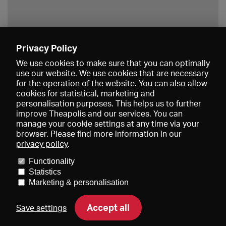
Privacy Policy
Save
We use cookies to make sure that you can optimally
use our website. We use cookies that are necessary
for the operation of the website. You can also allow
cookies for statistical, marketing and
personalisation purposes. This helps us to further
improve Theapolis and our services. You can
manage your cookie settings at any time via your
browser. Please find more information in our
privacy policy
.
Prices and memberships
KIBA
Gagenspiegel
Media data
Functionality
About us
Imprint
Conditions
Privacy
Contact
Help
Statistics
Newsletter
Marketing & personalisation
Accept all
Save settings
DE
EN
FR