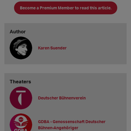
Become a Premium Member to read this article.
Nachdem wir sechs Monate lang hier auf Theapolis die
Präsidentschaftskanditat*innen vorgestellt
haben, ist es am
heutigen 18. Mai endlich so weit: Es wird gewählt!
Author
Wir halten Euch hier live über den Ablauf des
Karen Suender
Theaters
Deutscher Bühnenverein
GDBA - Genossenschaft Deutscher
Bühnen-Angehöriger