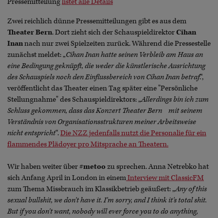
Pressemitteilung
listet alle Details
Zwei reichlich dünne Pressemitteilungen gibt es aus dem
Theater Bern
. Dort zieht sich der Schauspieldirektor
Cihan
Inan
nach nur zwei Spielzeiten zurück. Während die Pressestelle
zunächst meldet: „
Cihan Inan hatte seinen Verbleib am Haus an
eine Bedingung geknüpft, die weder die künstlerische Ausrichtung
des Schauspiels noch den Einflussbereich von Cihan Inan betraf
.“,
veröffentlicht das Theater einen Tag später eine "Persönliche
Stellungnahme" des Schauspieldirektors: „
Allerdings bin ich zum
Schluss gekommen, dass das Konzert Theater Bern mit seinem
Verständnis von Organisationsstrukturen meiner Arbeitsweise
nicht entspricht
“.
Die NZZ jedenfalls nutzt die Personalie für ein
flammendes Plädoyer pro Mitsprache an Theatern.
Wir haben weiter über
#metoo
zu sprechen. Anna Netrebko hat
sich Anfang April in London in einem
Interview mit ClassicFM
zum Thema Missbrauch im Klassikbetrieb geäußert: „
Any of this
sexual bullshit, we don't have it. I'm sorry, and I think it's total shit.
But if you don't want, nobody will ever force you to do anything,