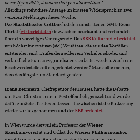
never. If you did it, it means that you allowed that."
Allerdings steht diese Aussage im krassen Widerspruch zu zwei
weiteren Meldungen dieser Woche:
Das
Staatstheater Cottbus
hat den umstrittenen GMD
Evan
Christ
(
wir berichteten
) inzwischen beurlaubt und verhandelt
über ein vorzeitiges Vertragsende. Das
RBB Kulturradio berichtet
von höchst innovativen (sic!) Vorsätzen, die aus den Vorfällen
entstanden sind: „Außerdem sollen ein Verhaltenskodex und
verbindliche Führungsgrundsätze erarbeitet werden. Auch eine
Beschwerdestelle soll eingerichtet werden.“ Man sollte meinen,
dass das längst zum Standard gehörte...
Frank Bernhard
, Chefrepetitor des Hauses, hatte die Debatte
um Evan Christ mit einem Post öffentlich gemacht und wurde
dafür zunächst fristlos entlassen - inzwischen ist die Entlassung
wieder zurückgenommen und der
RBB berichtet
.
In Wien wurde derweil ein Professor der
Wiener
Musikuniversität
und Cellist der
Wiener Philharmoniker
sowohl von seinen Aufgaben an der Universität, wie im