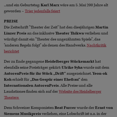
...und ein Geburtstag:
Karl Marx
wäre am 5. Mai 200 Jahre alt
geworden –
Trier jedenfalls feiert
PREISE
Die Zeitschrift "Theater der Zeit" hat den diesjährigen
Martin
Linzer Preis
an das inklusive
Theater Thikwa
verliehen und
würdigt damit ein "Theater des ungezähmten Spiels", das
"anderen Regeln folgt" als denen des Handwerks.
Nachtkritik
berichtet
Der zu Ende gegangene
Heidelberger Stückemarkt
hat
ebenfalls seine Preisträger gekürt:
Ulrike Syha
wurde mit dem
AutorenPreis für ihr Stück „Drift“
ausgezeichnet.
Yeon-ok
Koh
erhielt für
„Das Gespür einer Ehefrau“
den
Internationalen AutorenPreis
. Alle Preise und alle
Laudationes finden sich auf der
Website des Heidelberger
Theaters
Dem Schweizer Komponisten
Beat Furrer
wurde der
Ernst von
Siemens Musikpreis
verliehen, eine Lobschrift ist u.a. in der