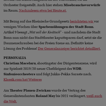
Orchester freigestellt. Auch hier stehen
Missbrauchsvorwürfe
im Raum.
Nachzulesen etwa bei Heute.at.
Mit Bezug auf das Rheinische Grundgesetz
berichteten wir
vor
wenigen Wochen über
Sparbemühungen der Stadt Bonn
.
Artikel 9 besagt „
Wat soll der Kwätsch
“ - und nachdem die Stadt
Bonn nun nicht das Stadttheater kaputtsparen darf, setzt sie die
Daumenschrauben bei der Freien Szene an. Definitiv keine
Lösung des Problems!
Der Generalanzeiger berichtet detailliert.
PERSONALIA
Christian Macelaru
, shootingstar der Dirigentenszene, wird
zur Spielzeit 2019/20 neuer Chefdirigent des
WDR-
Sinfonieorchesters
und folgt Jukka-Pekka Saraste nach.
Klassik.com hat Weiteres
Am
Theater Plauen-Zwickau
wurde der Vertrag des
Generalintendanten
Roland May
bis 2021 verlängert,
weiß auch
die Welt.