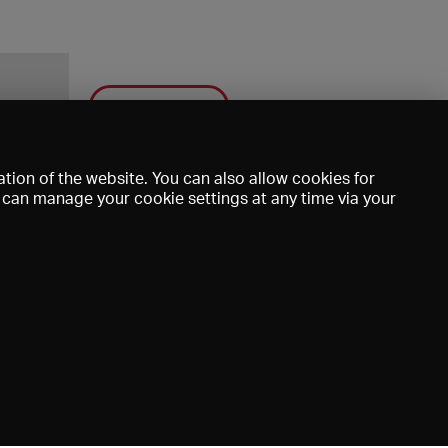
Save
tion of the website. You can also allow cookies for
u can manage your cookie settings at any time via your
mprint
DE
EN
FR