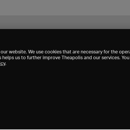
our website. We use cookies that are necessary for the opera
s helps us to further improve Theapolis and our services. Yo
icy
.
s and memberships
KIBA
Gagenspiegel
Media data
About us
I
Conditions
Privacy
Contact
Help
Newsletter