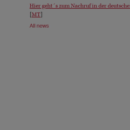
Hier geht´s zum Nachruf in der deutsch
[
MT
]
All news