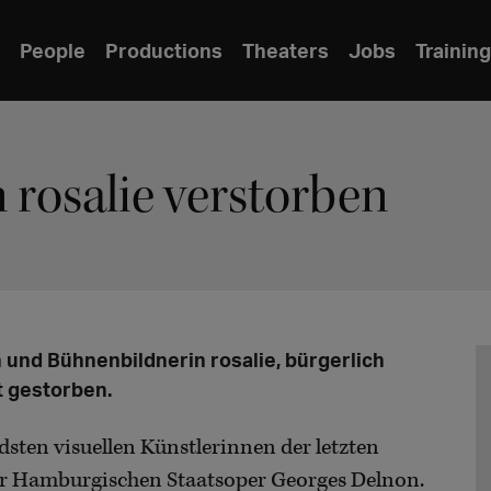
People
Productions
Theaters
Jobs
Training
rosalie verstorben
n und Bühnenbildnerin rosalie, bürgerlich
t gestorben.
dsten visuellen Künstlerinnen der letzten
der Hamburgischen Staatsoper Georges Delnon.