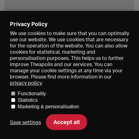
Privacy Policy
Save
We use cookies to make sure that you can optimally
use our website. We use cookies that are necessary
for the operation of the website. You can also allow
cookies for statistical, marketing and
personalisation purposes. This helps us to further
improve Theapolis and our services. You can
manage your cookie settings at any time via your
browser. Please find more information in our
privacy policy
.
Prices and memberships
KIBA
Gagenspiegel
Media data
Functionality
About us
Imprint
Conditions
Privacy
Contact
Help
Statistics
Newsletter
Marketing & personalisation
Accept all
Save settings
DE
EN
FR