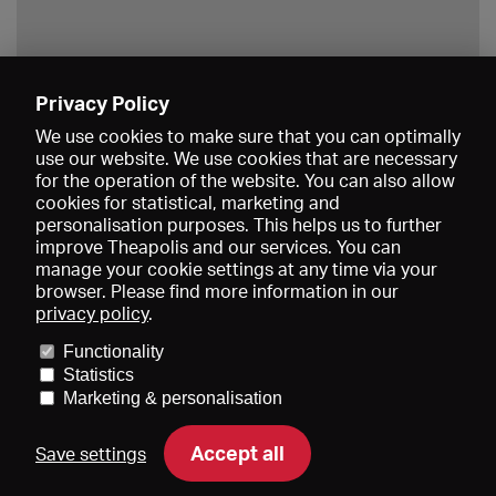
Privacy Policy
Save
We use cookies to make sure that you can optimally
use our website. We use cookies that are necessary
for the operation of the website. You can also allow
cookies for statistical, marketing and
personalisation purposes. This helps us to further
improve Theapolis and our services. You can
manage your cookie settings at any time via your
browser. Please find more information in our
privacy policy
.
Prices and memberships
KIBA
Gagenspiegel
Media data
Functionality
About us
Imprint
Conditions
Privacy
Contact
Help
Statistics
Newsletter
Marketing & personalisation
Accept all
Save settings
DE
EN
FR