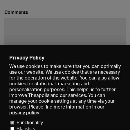
Comments
Privacy Policy
Save
We use cookies to make sure that you can optimally
use our website. We use cookies that are necessary
for the operation of the website. You can also allow
cookies for statistical, marketing and
personalisation purposes. This helps us to further
improve Theapolis and our services. You can
manage your cookie settings at any time via your
browser. Please find more information in our
privacy policy
.
Prices and memberships
KIBA
Gagenspiegel
Media data
Functionality
About us
Imprint
Conditions
Privacy
Contact
Help
Statistics