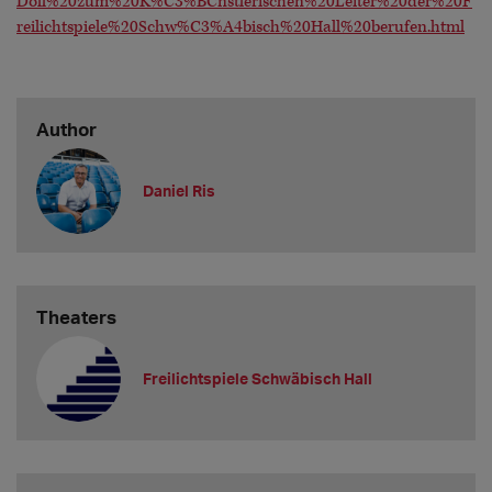
Doll%20zum%20K%C3%BCnstlerischen%20Leiter%20der%20F
reilichtspiele%20Schw%C3%A4bisch%20Hall%20berufen.html
Author
Daniel Ris
Theaters
Freilichtspiele Schwäbisch Hall