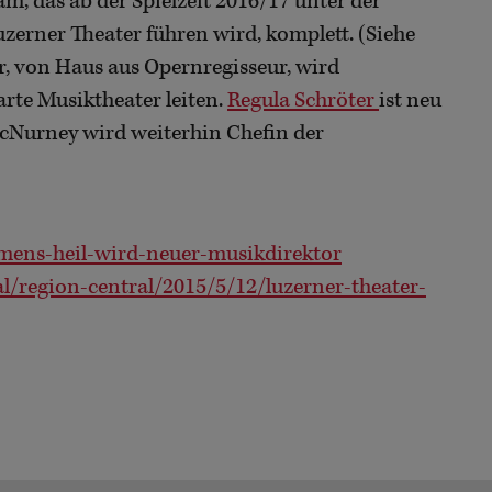
m, das ab der Spielzeit 2016/17 unter der
zerner Theater führen wird, komplett. (Siehe
r, von Haus aus Opernregisseur, wird
rte Musiktheater leiten.
Regula Schröter
ist neu
McNurney wird weiterhin Chefin der
emens-heil-wird-neuer-musikdirektor
/region-central/2015/5/12/luzerner-theater-