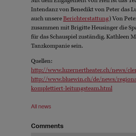
Mit dem Engagement von Heil ist das Tea
Intendanz von Benedikt von Peter das Lu
auch unsere
Berichterstattung
) Von Pete
zusammen mit Brigitte Heusinger die Spa
für das Schauspiel zuständig. Kathleen 
Tanzkompanie sein.
Quellen:
http://www.luzernertheater.ch/news/cl
http://www.bluewin.ch/de/news/regional
komplettiert-leitungsteam.html
All news
Comments