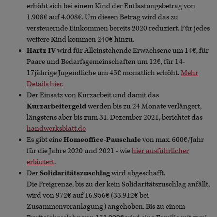
erhöht sich bei einem Kind der Entlastungsbetrag von
1.908€ auf 4.008€. Um diesen Betrag wird das zu
versteuernde Einkommen bereits 2020 reduziert. Für jedes
weitere Kind kommen 240€ hinzu.
Hartz IV
wird für Alleinstehende Erwachsene um 14€, für
Paare und Bedarfsgemeinschaften um 12€, für 14-
17jährige Jugendliche um 45€ monatlich erhöht.
Mehr
Details hier.
Der Einsatz von Kurzarbeit und damit das
Kurzarbeitergeld
werden bis zu 24 Monate verlängert,
längstens aber bis zum 31. Dezember 2021, berichtet das
handwerksblatt.de
Es gibt eine
Homeoffice-Pauschale
von max. 600€/Jahr
für die Jahre 2020 und 2021 - wie
hier ausführlicher
erläutert
.
Der
Solidaritätszuschlag
wird abgeschafft.
Die Freigrenze, bis zu der kein Solidaritätszuschlag anfällt,
wird von 972€ auf 16.956€ (33.912€ bei
Zusammenveranlagung) angehoben. Bis zu einem