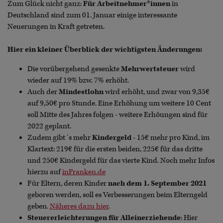
Zum Glück nicht ganz:
Für Arbeitnehmer*innen
in
Deutschland sind zum 01. Januar einige interessante
Neuerungen in Kraft getreten.
Hier ein kleiner Überblick der wichtigsten Änderungen:
Die vorübergehend gesenkte
Mehrwertsteuer
wird
wieder auf 19% bzw. 7% erhöht.
Auch der
Mindestlohn
wird erhöht, und zwar von 9,35€
auf 9,50€ pro Stunde. Eine Erhöhung um weitere 10 Cent
soll Mitte des Jahres folgen - weitere Erhöungen sind für
2022 geplant.
Zudem gibt´s mehr
Kindergeld
- 15€ mehr pro Kind, im
Klartext: 219€ für die ersten beiden, 225€ für das dritte
und 250€ Kindergeld für das vierte Kind. Noch mehr Infos
hierzu auf
inFranken.de
Für Eltern, deren Kinder
nach dem 1. September 2021
geboren werden, soll es Verbesserungen beim Elterngeld
geben.
Näheres dazu hier
.
Steuererleichterungen für Alleinerziehende
: Hier