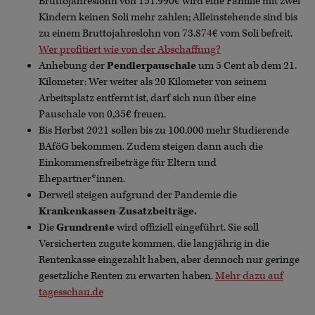
Bruttojahreslohn von 151.990€ wird eine Familie mit zwei
Kindern keinen Soli mehr zahlen; Alleinstehende sind bis
zu einem Bruttojahreslohn von 73.874€ vom Soli befreit.
Wer profitiert wie von der Abschaffung?
Anhebung der
Pendlerpauschale
um 5 Cent ab dem 21.
Kilometer: Wer weiter als 20 Kilometer von seinem
Arbeitsplatz entfernt ist, darf sich nun über eine
Pauschale von 0,35€ freuen.
Bis Herbst 2021 sollen bis zu 100.000 mehr Studierende
BAföG bekommen. Zudem steigen dann auch die
Einkommensfreibeträge für Eltern und
Ehepartner*innen.
Derweil steigen aufgrund der Pandemie die
Krankenkassen-Zusatzbeiträge.
Die
Grundrente
wird offiziell eingeführt. Sie soll
Versicherten zugute kommen, die langjährig in die
Rentenkasse eingezahlt haben, aber dennoch nur geringe
gesetzliche Renten zu erwarten haben.
Mehr dazu auf
tagesschau.de