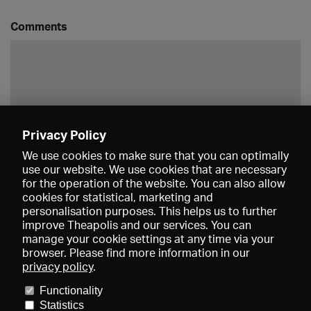
Comments
Privacy Policy
Save
We use cookies to make sure that you can optimally
use our website. We use cookies that are necessary
for the operation of the website. You can also allow
cookies for statistical, marketing and
personalisation purposes. This helps us to further
improve Theapolis and our services. You can
manage your cookie settings at any time via your
browser. Please find more information in our
privacy policy
.
Prices and memberships
KIBA
Gagenspiegel
Media data
Functionality
About us
Imprint
Conditions
Privacy
Contact
Help
Statistics
Newsletter