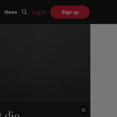
News
Log in
Sign up
 die