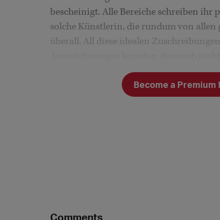
bescheinigt. Alle Bereiche schreiben ihr
solche Künstlerin, die rundum von allen 
überall. All diese idealen Zuschreibunge
Auszeichnungen konnten dennoch nicht v
Nichtverlängerung ausgesprochen wurde
Become a Premium Me
Die Feudalherrschaft
Comments