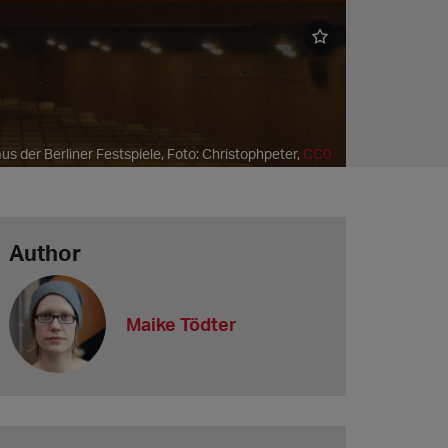
us der Berliner Festspiele, Foto: Christophpeter,
CC0
Author
Maike Tödter