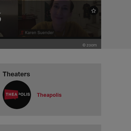
5
© zoom
Theaters
Theapolis