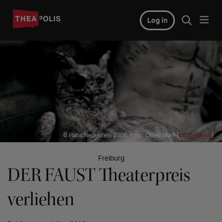
Log in
© Hans Neuenfels 2006, Foto: Oliver Mark [
]
CC BY-SA 4.0
Freiburg
DER FAUST Theaterpreis
verliehen